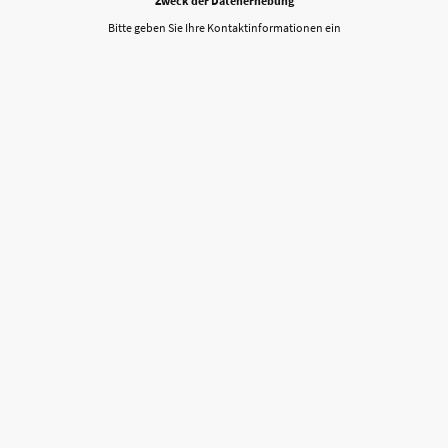
Zweck der Datenerhebung
Bitte geben Sie Ihre Kontaktinformationen ein
©Urheberrecht. Alle Rechte